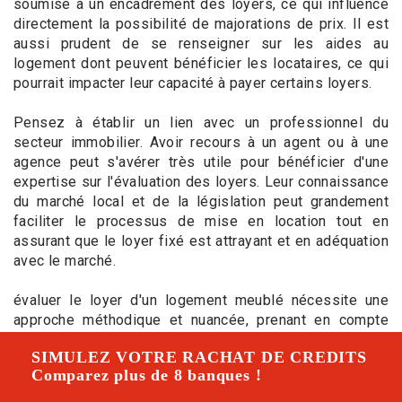
soumise à un encadrement des loyers, ce qui influence
directement la possibilité de majorations de prix. Il est
aussi prudent de se renseigner sur les aides au
logement dont peuvent bénéficier les locataires, ce qui
pourrait impacter leur capacité à payer certains loyers.
Pensez à établir un lien avec un professionnel du
secteur immobilier. Avoir recours à un agent ou à une
agence peut s'avérer très utile pour bénéficier d'une
expertise sur l'évaluation des loyers. Leur connaissance
du marché local et de la législation peut grandement
faciliter le processus de mise en location tout en
assurant que le loyer fixé est attrayant et en adéquation
avec le marché.
évaluer le loyer d'un logement meublé nécessite une
approche méthodique et nuancée, prenant en compte
des facteurs variés allant du marché local aux
SIMULEZ VOTRE RACHAT DE CREDITS
caractéristiques spécifiques du logement. En respectant
Comparez plus de 8 banques !
ces considérations, vous serez à même de proposer un
loyer équitable tant pour vous en tant que propriétaire