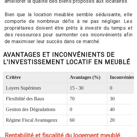
améliorer la qualité des biens proposés aux locataires.
Bien que la location meublée semble séduisante, elle
comporte de nombreux défis à ne pas négliger. Les
propriétaires doivent être prêts à investir du temps et
des ressources pour surmonter ces inconvénients afin
de maximiser leur succès dans ce marché.
AVANTAGES ET INCONVÉNIENTS DE
L'INVESTISSEMENT LOCATIF EN MEUBLÉ
Critère
Avantages (%)
Inconvénient
Loyers Supérieurs
15 - 30
0
Flexibilité des Baux
70
30
Gestion des Dégradations
0
40
Régime Fiscal Avantageux
60
20
Rentabilité et fiscalité du logement meublé